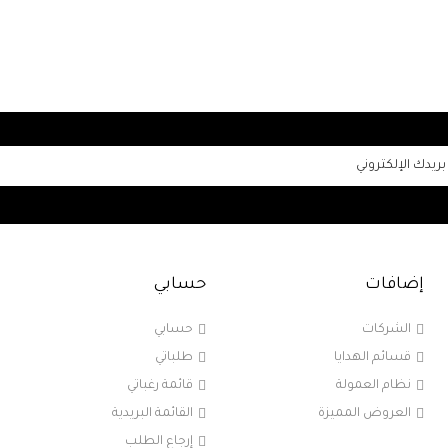
إضافات
حسابي
الشركات
حسابي
قسائم الهدايا
طلباتي
نظام العمولة
قائمة رغباتي
العروض المميزة
القائمة البريدية
إرجاع الطلب