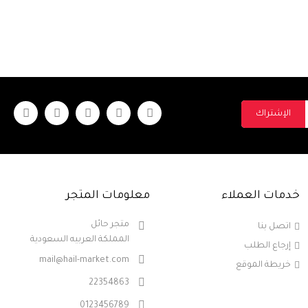
الإشتراك
خدمات العملاء
معلومات المتجر
متجر حائل
اتصل بنا
المملكة العربيه السعودية
إرجاع الطلب
mail@hail-market.com
خريطة الموقع
22354863
0123456789